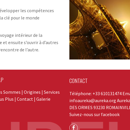
 développer les compétences
 la clé pour le monde
 voyage intérieur de la
et ensuite s’ouvrir à d’autres
 rencontre de l’autre.
AP
CONTACT
us Sommes |
Origines |
Services
Téléphone: +33 610131474 Ema
s Plus |
Contact |
Galerie
infoaureka@aureka.org Aurek
DES ORMES 93230 ROMAINVIL
Suivez-nous sur facebook