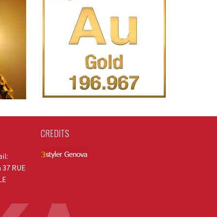
CREDITS
il:
a 37 RUE
LE